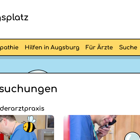
splatz
pathie
Hilfen in Augsburg
Für Ärzte
Suche
suchungen
nderarztpraxis