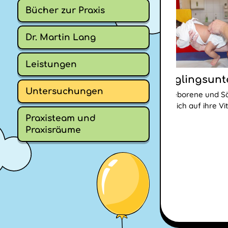
Bücher zur Praxis
Dr. Martin Lang
Leistungen
lichkeit - Geschicklichkeit
Säuglingsun
Untersuchungen
llspiel werden zahlreiche Funktionen
Neugeborene und Sä
wicklung geprüft. Den
gründlich auf ihre Vit
lkindern macht das grossen Spaß.
Praxisteam und
Praxisräume