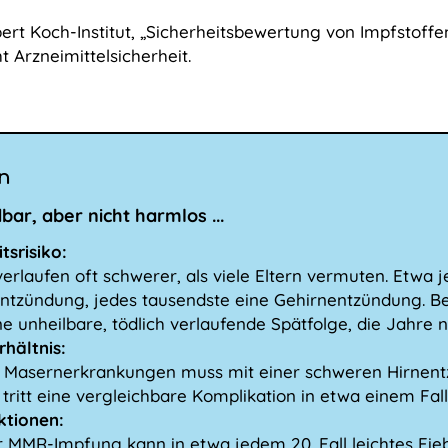
rt Koch-Institut, „Sicherheitsbewertung von Impfstoffen“ 
t Arzneimittelsicherheit.
n
ar, aber nicht harmlos ...
tsrisiko:
erlaufen oft schwerer, als viele Eltern vermuten. Etwa
tzündung, jedes tausendste eine Gehirnentzündung. Be
ne unheilbare, tödlich verlaufende Spätfolge, die Jahre
rhältnis:
0 Masernerkrankungen muss mit einer schweren Hirnen
tritt eine vergleichbare Komplikation in etwa einem Fal
ktionen:
 MMR-Impfung kann in etwa jedem 20. Fall leichtes Fieb