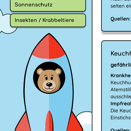
Sonnenschutz
selten e
Quellen:
Insekten / Krabbeltiere
Keuchh
gefährl
Krankhei
Keuchhus
Atemstil
ausschli
Impfrea
Die Keuc
Einstich
Quellen: