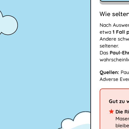
Wie selte
Nach Auswert
etwa
1 Fall 
Andere schw
seltener.
Das
Paul-Ehr
wahrscheinl
Quellen:
Paul
Adverse Eve
Gut zu 
Die R
Maser
bleib