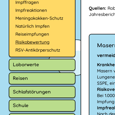
Impffragen
Quellen:
Robe
Impfreaktionen
Jahresberich
Meningokokken-Schutz
Natürlich Impfen
Reiseimpfungen
Risikobewertung
Maser
RSV-Antikörperschutz
vermeidb
Krankhei
Laborwerte
Masern v
Lungenen
Reisen
SSPE, ei
Risikove
Schlafstörungen
Bei 1.00
Impfung 
Schule
Impfrea
Nach der