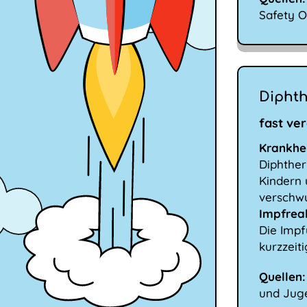
Safety O
Diphth
fast ve
Krankhei
Diphtheri
Kindern 
verschwu
Impfrea
Die Impf
kurzzeit
Quellen:
und Juge