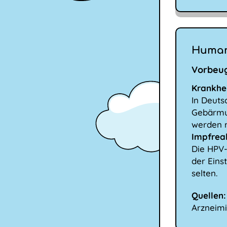
Humane
Vorbeug
Krankhei
In Deuts
Gebärmut
werden 
Impfrea
Die HPV-
der Eins
selten.
Quellen:
Arzneimi