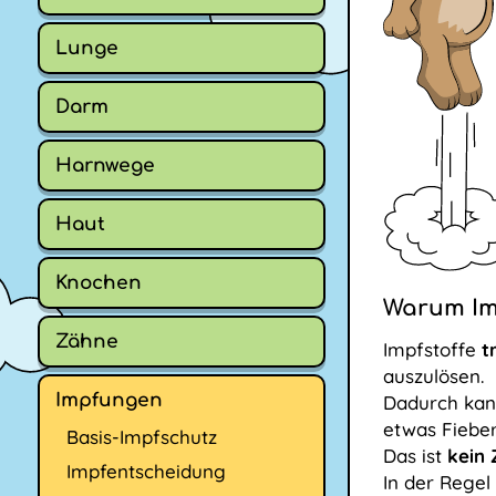
Lunge
Darm
Harnwege
Haut
Knochen
Warum Im
Zähne
Impfstoffe
t
auszulösen.
Impfungen
Dadurch kann
etwas Fieber
Basis-Impfschutz
Das ist
kein 
Impfentscheidung
In der Regel