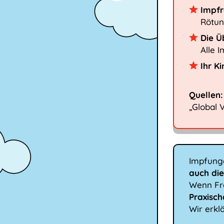
Impfr
Rötun
Die Ü
Alle 
Ihr K
Quellen:
„Global 
Impfung
auch di
Wenn Fra
Praxisc
Wir erkl