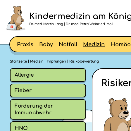
Kindermedizin am König
Dr. med. Martin Lang | Dr. med. Petra Weinzierl-Moll
Praxis
Baby
Notfall
Medizin
Homöo
Startseite
|
Medizin
|
Impfungen
| Risikobewertung
Allergie
Risik
Fieber
Förderung der
Immunabwehr
HNO