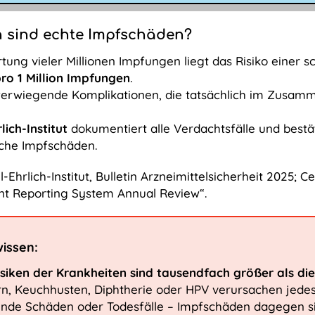
n sind echte Impfschäden?
ung vieler Millionen Impfungen liegt das Risiko einer s
pro 1 Million Impfungen
.
erwiegende Komplikationen, die tatsächlich im Zusamm
lich-Institut
dokumentiert alle Verdachtsfälle und bestäti
iche Impfschäden.
-Ehrlich-Institut, Bulletin Arzneimittelsicherheit 2025; 
nt Reporting System Annual Review“.
wissen:
isiken der Krankheiten sind tausendfach größer als di
n, Keuchhusten, Diphtherie oder HPV verursachen jedes
ende Schäden oder Todesfälle – Impfschäden dagegen si