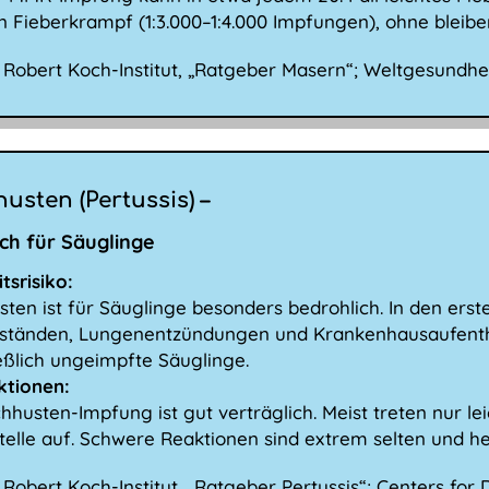
in Fieberkrampf (1:3.000–1:4.000 Impfungen), ohne bleib
Robert Koch-Institut, „Ratgeber Masern“; Weltgesundhe
usten (Pertussis) –
ich für Säuglinge
tsrisiko:
ten ist für Säuglinge besonders bedrohlich. In den er
lständen, Lungenentzündungen und Krankenhausaufentha
eßlich ungeimpfte Säuglinge.
ktionen:
hhusten-Impfung ist gut verträglich. Meist treten nur 
stelle auf. Schwere Reaktionen sind extrem selten und hei
Robert Koch-Institut, „Ratgeber Pertussis“; Centers for 