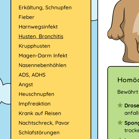
Erkältung, Schnupfen
Fieber
Harnwegsinfekt
Husten, Bronchitis
Krupphusten
Magen-Darm Infekt
Nasennebenhöhlen
ADS, ADHS
Homöo
Angst
Bewährt 
Heuschnupfen
Impfreaktion
Drose
anfal
Krank auf Reisen
Nachtschreck, Pavor
Spon
trock
Schlafstörungen