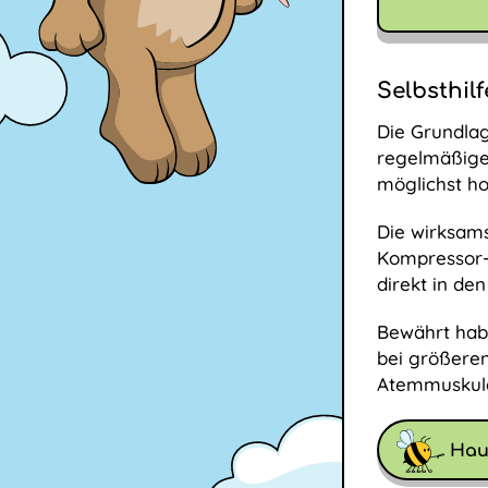
Selbsthil
Die Grundlag
regelmäßiges
möglichst ho
Die wirksams
Kompressor-I
direkt in de
Bewährt ha
bei größeren
Atemmuskulat
Hau