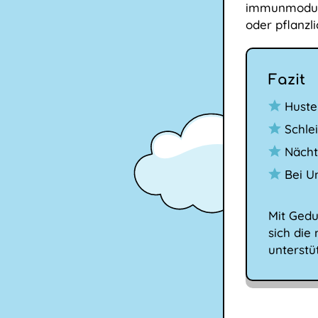
immunmodulie
oder pflanzli
Fazit
Husten
Schle
Nächt
Bei U
Mit Gedu
sich die
unterstü