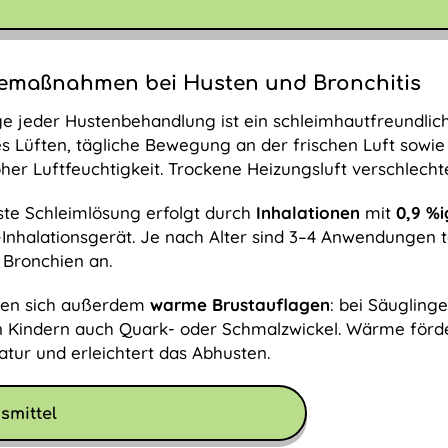
femaßnahmen bei Husten und Bronchitis
e jeder Hustenbehandlung ist ein schleimhautfreundlic
 Lüften, tägliche Bewegung an der frischen Luft sowi
her Luftfeuchtigkeit. Trockene Heizungsluft verschlechte
te Schleimlösung erfolgt durch
Inhalationen
mit
0,9 %i
nhalationsgerät. Je nach Alter sind 3–4 Anwendungen täg
n Bronchien an.
ben sich außerdem
warme Brustauflagen
: bei Säugling
 Kindern auch Quark- oder Schmalzwickel. Wärme förde
ur und erleichtert das Abhusten.
smittel