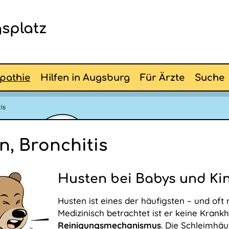
splatz
pathie
Hilfen in Augsburg
Für Ärzte
Suche
tis
n, Bronchitis
Husten bei Babys und Ki
Husten ist eines der häufigsten – und of
Medizinisch betrachtet ist er keine Krankh
Reinigungsmechanismus
. Die Schleimhä