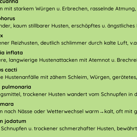
acuanha
n mit starkem Würgen u. Erbrechen, rasselnde Atmung,
phorus
nder, kaum stillbarer Husten, erschöpftes u. ängstliches 
x
ener Reizhusten, deutlich schlimmer durch kalte Luft, v.
ia inflata
re, langwierige Hustenattacken mit Atemnot u. Brechrei
s cacti
ge Hustenanfälle mit zähem Schleim, Würgen, gerötetes/b
a pulmonaria
gsmittel, trockener Husten wandert vom Schnupfen in d
amara
n nach Nässe oder Wetterwechsel warm→kalt, oft mit 
um jodatum
 Schnupfen u. trockener schmerzhafter Husten, bewährt 