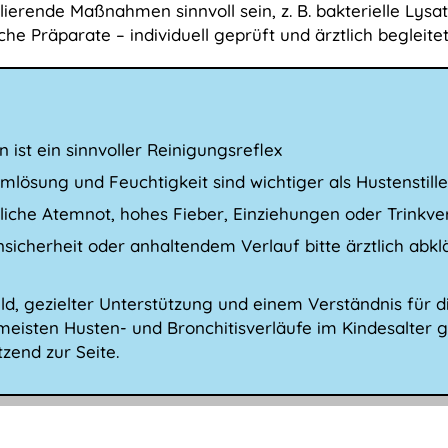
rende Maßnahmen sinnvoll sein, z. B. bakterielle Lysate
che Präparate – individuell geprüft und ärztlich begleitet
 ist ein sinnvoller Reinigungsreflex
imlösung und Feuchtigkeit sind wichtiger als Hustenstille
liche Atemnot, hohes Fieber, Einziehungen oder Trinkv
nsicherheit oder anhaltendem Verlauf bitte ärztlich abkl
ld, gezielter Unterstützung und einem Verständnis für di
 meisten Husten- und Bronchitisverläufe im Kindesalter g
tzend zur Seite.