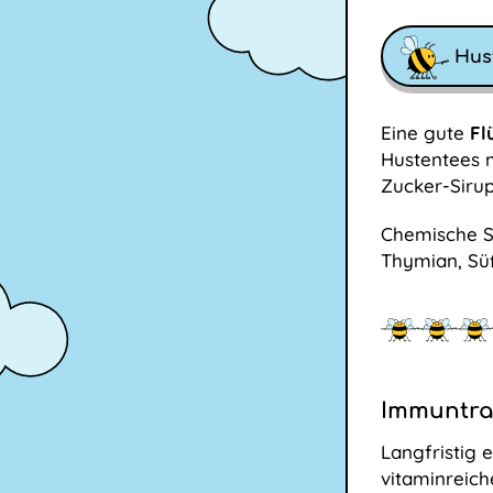
Hust
Eine gute
Fl
Hustentees m
Zucker-Sirup
Chemische Sc
Thymian, Süß
Immuntrai
Langfristig 
vitaminreich