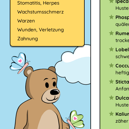
Ipec
Stomatitis, Herpes
Huste
Wachstumsschmerz
Phos
Warzen
quäle
Wunden, Verletzung
Rume
Zahnung
trock
Lobel
schwe
Coccu
hefti
Stict
Anfan
Dulc
Huste
Kali
zäher