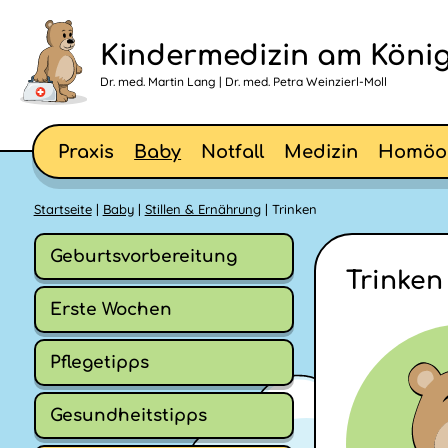
Kindermedizin am König
Dr. med. Martin Lang | Dr. med. Petra Weinzierl-Moll
Praxis
Baby
Notfall
Medizin
Homöo
Startseite
|
Baby
|
Stillen & Ernährung
| Trinken
Geburtsvorbereitung
Trinken
Erste Wochen
Pflegetipps
Gesundheitstipps