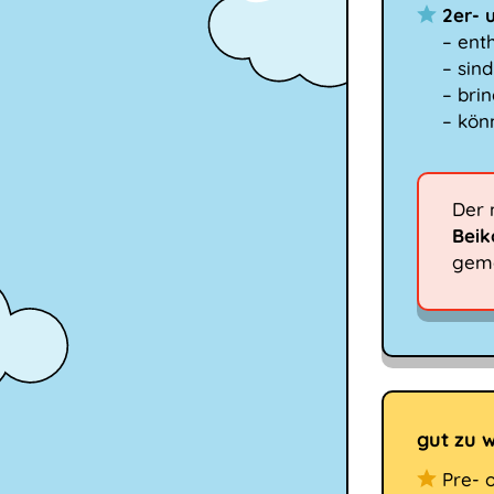
2er- 
– ent
– sin
– bri
– kön
Der 
Beik
geme
gut zu w
Pre- 