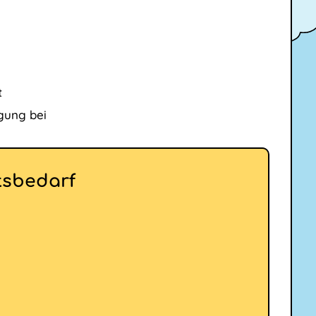
t
gung bei
itsbedarf