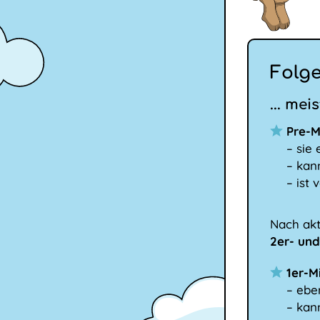
Folg
... mei
Pre-M
– sie 
– kan
– ist
Nach akt
2er- und
1er-M
– ebe
– kan