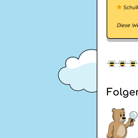
Schul
Diese We
Folge