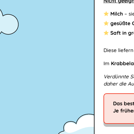
Nicht geeig
Milch
– si
gesüßte 
Saft in 
Diese liefer
Im
Krabbela
Verdünnte Säf
daher die Au
Das best
Je früh