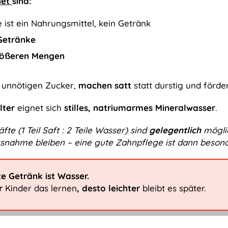
net
sind:
e ist ein Nahrungsmittel, kein Getränk
Getränke
größeren Mengen
n unnötigen Zucker,
machen satt
statt durstig und förde
lter
eignet sich
stilles, natriumarmes Mineralwasser
.
te (1 Teil Saft : 2 Teile Wasser) sind
gelegentlich
möglic
snahme bleiben – eine gute Zahnpflege ist dann besond
e Getränk ist Wasser.
er
Kinder das lernen
, desto leichter
bleibt es später.