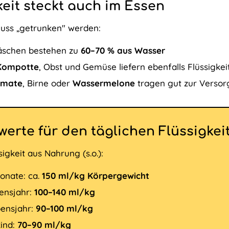
keit steckt auch im Essen
muss „getrunken" werden:
äschen bestehen zu
60–70 % aus Wasser
Kompotte
, Obst und Gemüse liefern ebenfalls Flüssigkei
omate
, Birne oder
Wassermelone
tragen gut zur Versor
werte für den täglichen Flüssigke
ssigkeit aus Nahrung (s.o.):
onate: ca.
150 ml/kg Körpergewicht
ensjahr:
100–140 ml/kg
ensjahr:
90–100 ml/kg
kind:
70–90 ml/kg