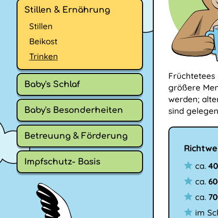
Stillen & Ernährung
Stillen
Beikost
Trinken
Früchtetees 
Baby's Schlaf
größere Meng
werden; alter
Baby's Besonderheiten
sind gelegen
Betreuung & Förderung
Richtwe
Impfschutz- Basis
ca.
40
ca.
60
ca.
70
im Sc