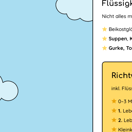
Flüssig
Nicht alles 
Beikostgl
Suppen
,
Gurke, T
Richt
inkl. Flü
0–3 M
1.
Leb
2.
Leb
Klein