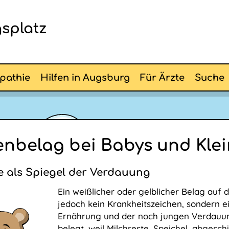
splatz
pathie
Hilfen in Augsburg
Für Ärzte
Suche
nbelag bei Babys und Kle
 als Spiegel der Verdauung
Ein weißlicher oder gelblicher Belag auf d
jedoch kein Krankheitszeichen, sondern e
Ernährung und der noch jungen Verdauung
belegt, weil Milchreste, Speichel, abgesc