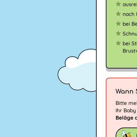
ausre
nach 
bei B
Schnu
bei S
Brust
Wann S
Bitte me
Ihr Bab
Beläge 