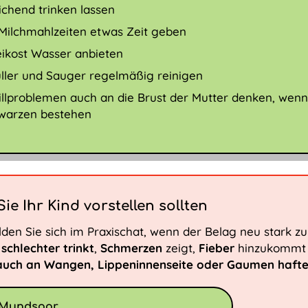
ichend trinken lassen
Milchmahlzeiten etwas Zeit geben
eikost Wasser anbieten
ller und Sauger regelmäßig reinigen
tillproblemen auch an die Brust der Mutter denken, we
warzen bestehen
ie Ihr Kind vorstellen sollten
lden Sie sich im Praxischat, wenn der Belag neu stark 
y
schlechter trinkt
,
Schmerzen
zeigt,
Fieber
hinzukommt
auch an Wangen, Lippeninnenseite oder Gaumen haft
Mundsoor