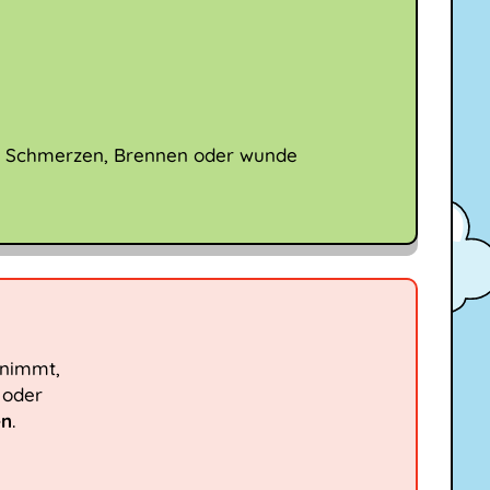
nn Schmerzen, Brennen oder wunde
zunimmt,
 oder
en
.