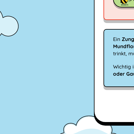
Ein
Zun
Mundflor
trinkt, 
Wichtig 
oder Ga