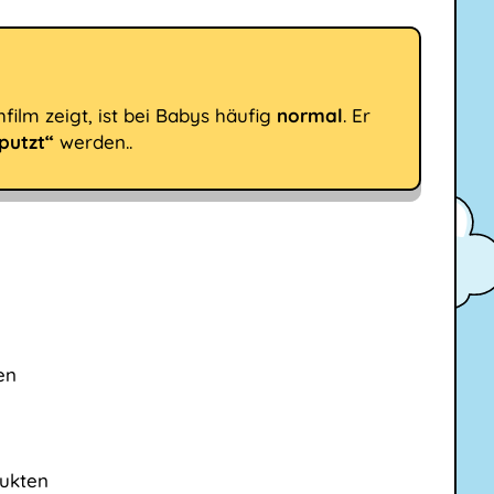
film zeigt, ist bei Babys häufig
normal
. Er
putzt“
werden..
en
dukten