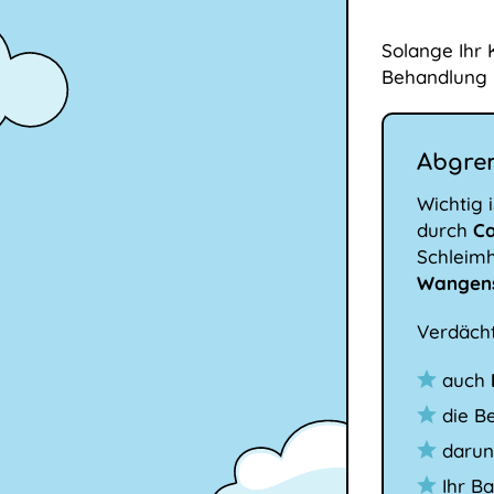
Solange Ihr 
Behandlung n
Abgre
Wichtig i
durch
C
Schleimh
Wangens
Verdächt
auch
die B
darun
Ihr B