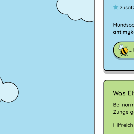
zusät
Mundsoor
antimyk
Was El
Bei nor
Zunge ge
Hilfreich