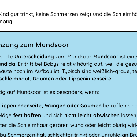
Kind gut trinkt, keine Schmerzen zeigt und die Schleimh
ötig.
nzung zum Mundsoor
st die
Unterscheidung
zum Mundsoor.
Mundsoor
ist ein
andida
. Er tritt bei Babys relativ häufig auf, weil die 
äute noch im Aufbau ist. Typisch sind weißlich-graue, t
chleimhaut
,
Gaumen oder Lippeninnenseite
.
ig auf Mundsoor ist es besonders, wenn:
Lippeninnenseite, Wangen oder Gaumen
betroffen sin
eläge
fest haften
und sich
nicht leicht abwischen
lassen
ter die Schleimhaut gerötet, wund oder leicht blutig wir
aby Schmerzen hat, schlechter trinkt oder unruhig an Bru