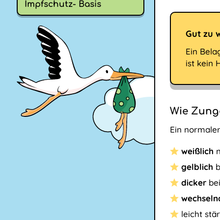
Impfschutz- Basis
Gut zu 
Ein Bela
ist kein
Wie Zung
Ein normale
weißlich
gelblich
b
dicker
be
wechsel
leicht stä