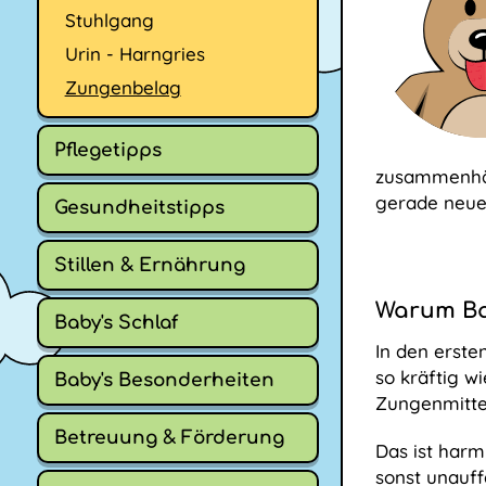
Stuhlgang
Urin - Harngries
Zungenbelag
Pflegetipps
zusammenh
gerade neue 
Gesundheitstipps
Stillen & Ernährung
Warum Bab
Baby's Schlaf
In den erste
so kräftig w
Baby's Besonderheiten
Zungenmitte 
Betreuung & Förderung
Das ist harm
sonst unauffäl