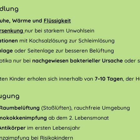
dlung
uhe, Wärme und
Flüssigkeit
rsenkung
nur bei starkem Unwohlsein
ationen
mit Kochsalzlösung zur Schleimlösung
hlage
oder Seitenlage zur besseren Belüftung
otika nur bei
nachgewiesen bakterieller Ursache
oder 
ten Kinder erholen sich innerhalb von
7–10 Tagen
, der 
ugung
 Raumbelüftung
(Stoßlüften), rauchfreie Umgebung
mokokkenimpfung
ab dem 2. Lebensmonat
Antikörper
im ersten Lebensjahr
enzaimpfung bei Risikokindern