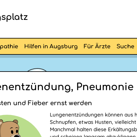
splatz
pathie
Hilfen in Augsburg
Für Ärzte
Suche
nentzündung, Pneumonie
ten und Fieber ernst werden
Lungenentzündungen können aus h
Schnupfen, etwas Husten, vielleicht 
Manchmal halten diese Erkältungs
und scheinen langsam abzuklingen.