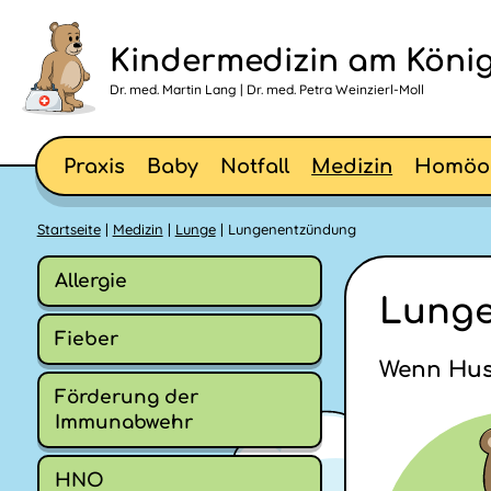
Kindermedizin am König
Dr. med. Martin Lang | Dr. med. Petra Weinzierl-Moll
Praxis
Baby
Notfall
Medizin
Homöo
Startseite
|
Medizin
|
Lunge
| Lungenentzündung
Allergie
Lunge
Fieber
Wenn Hus
Förderung der
Immunabwehr
HNO