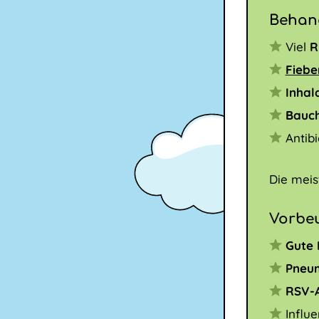
Behan
Viel
R
Fiebe
Inhal
Bauc
Antibi
Die meis
Vorbe
Gute
Pneu
RSV-
Influ