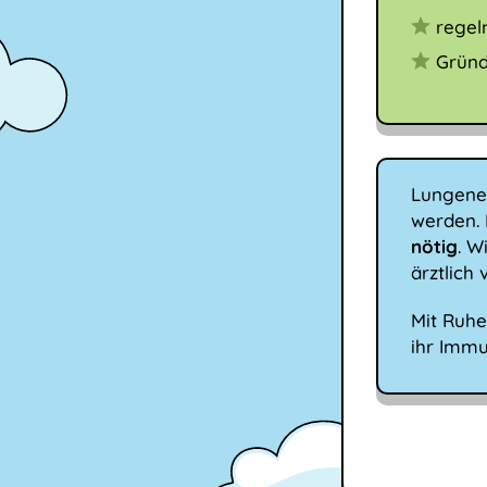
regel
Gründ
Lungenen
werden. 
nötig
. W
ärztlich 
Mit Ruhe
ihr Immu