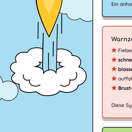
Ein anha
Warnz
Fiebe
schne
blass
auffa
Brust
Diese S