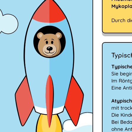
Mykopl
Durch d
Typisc
Typisch
Sie begi
Im Röntg
Eine Ant
Atypisc
mit troc
Die Kind
Bei Bed
ohne Ant