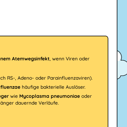
einem Atemwegsinfekt
, wenn Viren oder
rch RS-, Adeno- oder Parainfluenzaviren).
fluenzae
häufige bakterielle Auslöser.
eger
wie
Mycoplasma pneumoniae
oder
länger dauernde Verläufe.