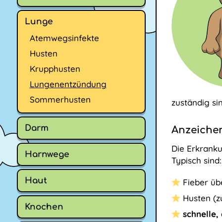
Lunge
Atemwegsinfekte
Husten
Krupphusten
Lungenentzündung
Sommerhusten
zuständig si
Darm
Anzeiche
Die Erkranku
Harnwege
Typisch sind:
Haut
Fieber übe
Husten (z
Knochen
schnelle