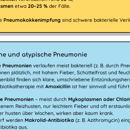
asmen
etwa
20–25 %
der Fälle.
ie
Pneumokokkenimpfung
sind schwere bakterielle Verl
he und atypische Pneumonie
e Pneumonien
verlaufen meist bakteriell (z. B. durch P
nnen plötzlich, mit hohem Fieber, Schüttelfrost und feu
enbild finden sich klare, umschriebene Entzündungsher
ibiotikatherapie mit
Amoxicillin
ist hier sinnvoll und führ
he Pneumonien
– meist durch
Mykoplasmen oder Chla
kenem Reizhusten, nur leichtem Fieber und oft erstaunl
er husten über Wochen, wirken aber kaum krank.
arf werden
Makrolid-Antibiotika
(z. B. Azithromycin) ein
ibiotika aus.