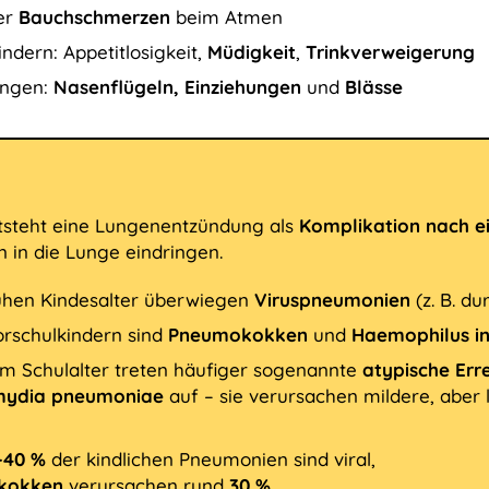
er
Bauchschmerzen
beim Atmen
indern: Appetitlosigkeit,
Müdigkeit
,
Trinkverweigerung
ingen:
Nasenflügeln, Einziehungen
und
Blässe
tsteht eine Lungenentzündung als
Komplikation nach 
n in die Lunge eindringen.
ühen Kindesalter überwiegen
Viruspneumonien
(z. B. du
orschulkindern sind
Pneumokokken
und
Haemophilus in
m Schulalter treten häufiger sogenannte
atypische Err
mydia pneumoniae
auf – sie verursachen mildere, aber 
–40 %
der kindlichen Pneumonien sind viral,
kokken
verursachen rund
30 %
,