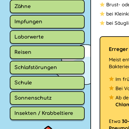
Brust- od
Zähne
bei Kleink
Impfungen
bei Säugl
Laborwerte
Erreger
Reisen
Meist en
Bakterie
Schlafstörungen
Im fr
Schule
Bei V
Ab de
Sonnenschutz
Chla
Insekten / Krabbeltiere
Etwa
30
Pneumo