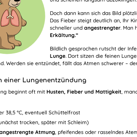
Doch dann kann sich das Bild plötzl
Das Fieber steigt deutlich an, Ihr K
schneller und
angestrengter
. Man 
Erkältung.“
Bildlich gesprochen rutscht der I
Lunge
. Dort sitzen die feinen Lung
nd. Werden sie entzündet, fällt das Atmen schwerer – de
n einer Lungenentzündung
ng beginnt oft mit
Husten, Fieber und Mattigkeit
, manc
r 38,5 °C, eventuell Schüttelfrost
unächst trocken, später mit Schleim)
, angestrengte Atmung
, pfeifendes oder rasselndes At